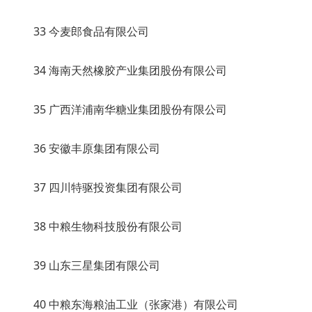
33 今麦郎食品有限公司
34 海南天然橡胶产业集团股份有限公司
35 广西洋浦南华糖业集团股份有限公司
36 安徽丰原集团有限公司
37 四川特驱投资集团有限公司
38 中粮生物科技股份有限公司
39 山东三星集团有限公司
40 中粮东海粮油工业（张家港）有限公司