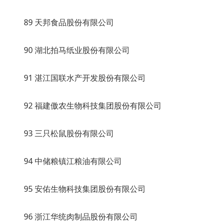
89 天邦食品股份有限公司
90 湖北拍马纸业股份有限公司
91 湛江国联水产开发股份有限公司
92 福建傲农生物科技集团股份有限公司
93 三只松鼠股份有限公司
94 中储粮镇江粮油有限公司
95 安佑生物科技集团股份有限公司
96 浙江华统肉制品股份有限公司