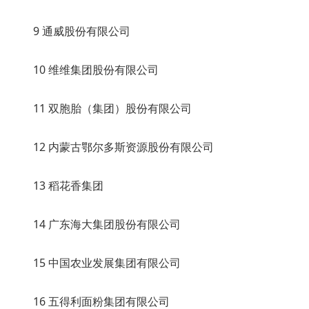
9 通威股份有限公司
10 维维集团股份有限公司
11 双胞胎（集团）股份有限公司
12 内蒙古鄂尔多斯资源股份有限公司
13 稻花香集团
14 广东海大集团股份有限公司
15 中国农业发展集团有限公司
16 五得利面粉集团有限公司