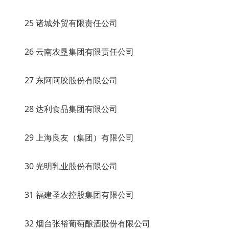
25 诸城外贸有限责任公司
26 云南农垦集团有限责任公司
27 东阿阿胶股份有限公司
28 达利食品集团有限公司
29 上海良友（集团）有限公司
30 光明乳业股份有限公司
31 福建圣农控股集团有限公司
32 烟台张裕葡萄酿酒股份有限公司